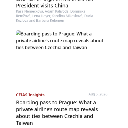
President visits China
Kara Němečková, Adam Kalivoda, Dominika
Remžová, Lena Heyer, Karolína Mikesková, Daria
Kozlova and Barbara Kelemen
Aug 5, 2026
CEIAS Insights
Boarding pass to Prague: What a
private airline’s route map reveals
about ties between Czechia and
Taiwan