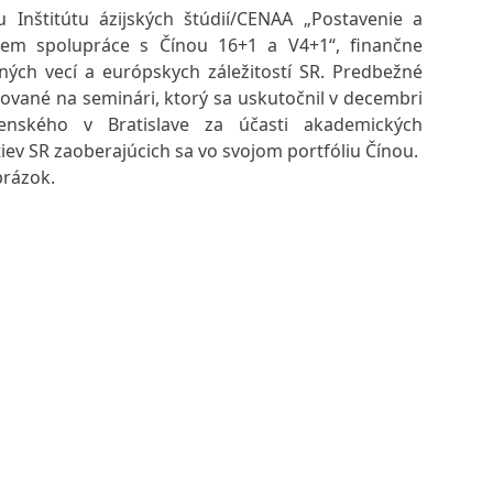
 Inštitútu ázijských štúdií/CENAA „Postavenie a
riem spolupráce s Čínou 16+1 a V4+1“, finančne
ých vecí a európskych záležitostí SR. Predbežné
ované na seminári, ktorý sa uskutočnil v decembri
menského v Bratislave za účasti akademických
iev SR zaoberajúcich sa vo svojom portfóliu Čínou.
brázok.