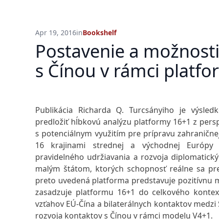
Apr 19, 2016
in
Bookshelf
Postavenie a možnosti
s Čínou v rámci platf
Publikácia Richarda Q. Turcsányiho je výsle
predložiť hĺbkovú analýzu platformy 16+1 z persp
s potenciálnym využitím pre prípravu zahraničnej
16 krajinami strednej a východnej Európy 
pravidelného udržiavania a rozvoja diplomatický
malým štátom, ktorých schopnosť reálne sa pre
preto uvedená platforma predstavuje pozitívnu m
zasadzuje platformu 16+1 do celkového kontex
vzťahov EÚ-Čína a bilaterálnych kontaktov medzi
rozvoja kontaktov s Čínou v rámci modelu V4+1.