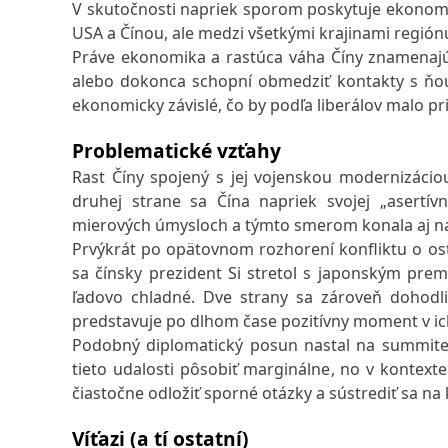
V skutočnosti napriek sporom poskytuje ekonomi
USA a Čínou, ale medzi všetkými krajinami región
Práve ekonomika a rastúca váha Číny znamenajú, 
alebo dokonca schopní obmedziť kontakty s ňou.
ekonomicky závislé, čo by podľa liberálov malo pr
Problematické vzťahy
Rast Číny spojený s jej vojenskou modernizácio
druhej strane sa Čína napriek svojej „asertívn
mierových úmysloch a týmto smerom konala aj n
Prvýkrát po opätovnom rozhorení konfliktu o o
sa čínsky prezident Si stretol s japonským pre
ľadovo chladné. Dve strany sa zároveň dohodl
predstavuje po dlhom čase pozitívny moment v ich
Podobný diplomatický posun nastal na summite 
tieto udalosti pôsobiť marginálne, no v kontext
čiastočne odložiť sporné otázky a sústrediť sa na
Víťazi (a tí ostatní)