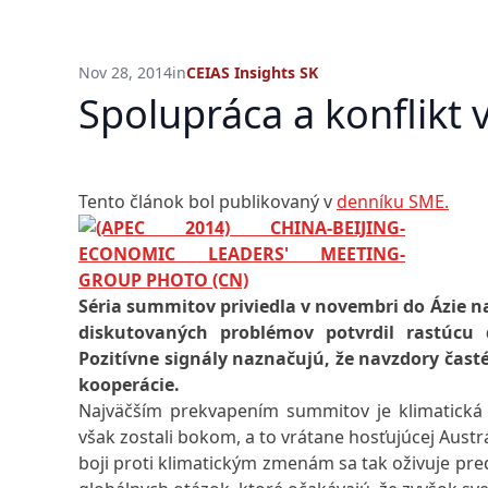
Nov 28, 2014
in
CEIAS Insights SK
Spolupráca a konflikt 
Tento článok bol publikovaný v
denníku SME.
Séria summitov priviedla v novembri do Ázie naj
diskutovaných problémov potvrdil rastúcu d
Pozitívne signály naznačujú, že navzdory čast
kooperácie.
Najväčším prekvapením summitov je klimatická 
však zostali bokom, a to vrátane hosťujúcej Austrá
boji proti klimatickým zmenám sa tak oživuje pr