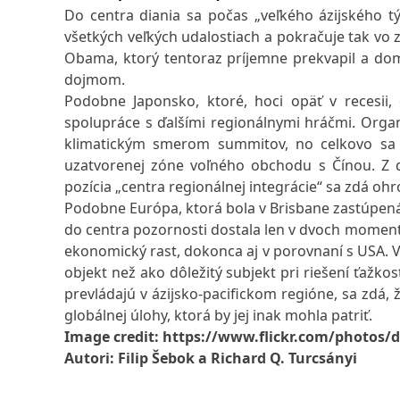
Do centra diania sa počas „veľkého ázijského tý
všetkých veľkých udalostiach a pokračuje tak vo 
Obama, ktorý tentoraz príjemne prekvapil a do
dojmom.
Podobne Japonsko, ktoré, hoci opäť v recesii, 
spolupráce s ďalšími regionálnymi hráčmi. Organ
klimatickým smerom summitov, no celkovo sa m
uzatvorenej zóne voľného obchodu s Čínou. Z 
pozícia „centra regionálnej integrácie“ sa zdá oh
Podobne Európa, ktorá bola v Brisbane zastúpená 
do centra pozornosti dostala len v dvoch moment
ekonomický rast, dokonca aj v porovnaní s USA. 
objekt než ako dôležitý subjekt pri riešení ťažk
prevládajú v ázijsko-pacifickom regióne, sa zdá, 
globálnej úlohy, ktorá by jej inak mohla patriť.
Image credit: https://www.flickr.com/photos/
Autori: Filip Šebok a Richard Q. Turcsányi