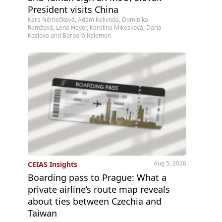
President visits China
Kara Němečková, Adam Kalivoda, Dominika
Remžová, Lena Heyer, Karolína Mikesková, Daria
Kozlova and Barbara Kelemen
Aug 5, 2026
CEIAS Insights
Boarding pass to Prague: What a
private airline’s route map reveals
about ties between Czechia and
Taiwan