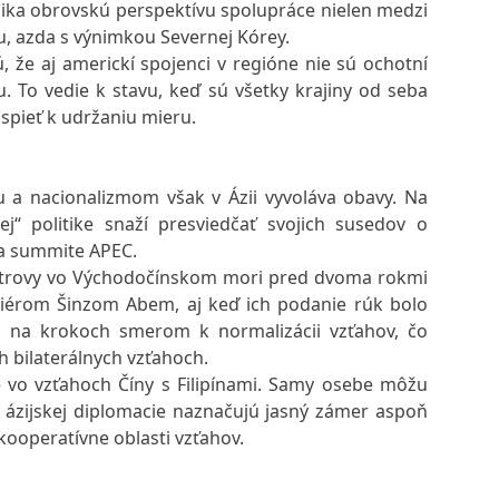
ka obrovskú perspektívu spolupráce nielen medzi
u, azda s výnimkou Severnej Kórey.
že aj americkí spojenci v regióne nie sú ochotní
 To vedie k stavu, keď sú všetky krajiny od seba
ispieť k udržaniu mieru.
u a nacionalizmom však v Ázii vyvoláva obavy. Na
ej“ politike snaží presviedčať svojich susedov o
a summite APEC.
strovy vo Východočínskom mori pred dvoma rokmi
miérom Šinzom Abem, aj keď ich podanie rúk bolo
i na krokoch smerom k normalizácii vzťahov, čo
 bilaterálnych vzťahoch.
vo vzťahoch Číny s Filipínami. Samy osebe môžu
e ázijskej diplomacie naznačujú jasný zámer aspoň
 kooperatívne oblasti vzťahov.