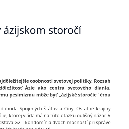
v ázijskom storočí
dôležitejšie osobnosti svetovej politiky. Rozsah
ôležitosť Ázie ako centra svetového diania.
ému pesimizmu môže byť „ázijské storočie“ érou
dohoda Spojených štátov a Číny. Ostatné krajiny
lie, ktorej vláda má na túto otázku odlišný názor. V
edstava G2 – kondomínia dvoch mocností pri správe