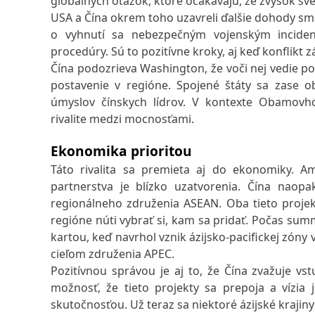
globálnych otázok, ktoré očakávajú, že zvyšok sve
USA a Čína okrem toho uzavreli ďalšie dohody sm
o vyhnutí sa nebezpečným vojenským incidento
procedúry. Sú to pozitívne kroky, aj keď konflik
Čína podozrieva Washington, že voči nej vedie po
postavenie v regióne. Spojené štáty sa zase ob
úmyslov čínskych lídrov. V kontexte Obamovho
rivalite medzi mocnosťami.
Ekonomika prioritou
Táto rivalita sa premieta aj do ekonomiky. A
partnerstva je blízko uzatvorenia. Čína nao
regionálneho združenia ASEAN. Oba tieto projekt
regióne núti vybrať si, kam sa pridať. Počas sum
kartou, keď navrhol vznik ázijsko-pacifickej zón
cieľom združenia APEC.
Pozitívnou správou je aj to, že Čína zvažuje vs
možnosť, že tieto projekty sa prepoja a vízia 
skutočnosťou. Už teraz sa niektoré ázijské kraji