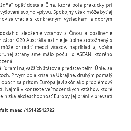
ždňa“ opäť dostala Čína, ktorá bola prakticky pri
zvyšovaní svojho vplyvu. Spokojný však môže byť aj
mov sa vracia s konkrétnymi výsledkami a dobrým
dosiahlo zlepšenie vzťahov s Čínou a posilnenie
izátor G20 Austrália asi nie je úplne stotožnený s
ôže priradiť medzi víťazov, napríklad aj vďaka
druhej strany sme málo počuli o ASEAN, ktorého
rozená.
lídrami najväčších štátov a predstaviteľmi Únie, sa
och. Prvým bola kríza na Ukrajine, druhým pomalý
V oboch sa pritom Európa javí skôr ako problémový
ostí. Najmä v kontexte veľmocenských vzťahov, ktoré
že nízka akcieschopnosť Európy jej bráni v prevzatí
dfait-maeci/15148512783