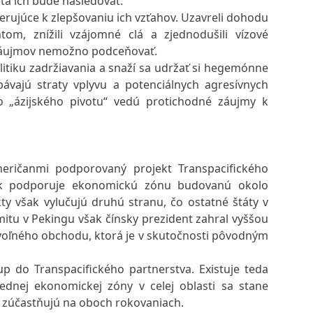
ta ich bude nasledovať.
erujúce k zlepšovaniu ich vzťahov. Uzavreli dohodu
m, znížili vzájomné clá a zjednodušili vízové
t záujmov nemožno podceňovať.
litiku zadržiavania a snaží sa udržať si hegemónne
ávajú straty vplyvu a potenciálnych agresívnych
 „ázijského pivotu“ vedú protichodné záujmy k
meričanmi podporovaný projekt Transpacifického
pak podporuje ekonomickú zónu budovanú okolo
y však vylučujú druhú stranu, čo ostatné štáty v
mitu v Pekingu však čínsky prezident zahral vyššou
y voľného obchodu, ktorá je v skutočnosti pôvodným
tup do Transpacifického partnerstva. Existuje teda
jednej ekonomickej zóny v celej oblasti sa stane
ny zúčastňujú na oboch rokovaniach.