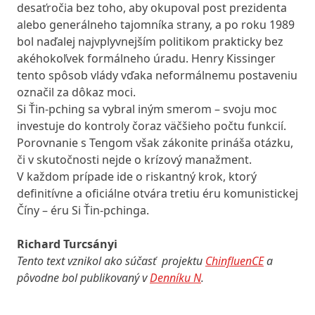
desaťročia bez toho, aby okupoval post prezidenta
alebo generálneho tajomníka strany, a po roku 1989
bol naďalej najvplyvnejším politikom prakticky bez
akéhokoľvek formálneho úradu. Henry Kissinger
tento spôsob vlády vďaka neformálnemu postaveniu
označil za dôkaz moci.
Si Ťin-pching sa vybral iným smerom – svoju moc
investuje do kontroly čoraz väčšieho počtu funkcií.
Porovnanie s Tengom však zákonite prináša otázku,
či v skutočnosti nejde o krízový manažment.
V každom prípade ide o riskantný krok, ktorý
definitívne a oficiálne otvára tretiu éru komunistickej
Číny – éru Si Ťin-pchinga.
Richard Turcsányi
Tento text vznikol ako súčasť projektu
ChinfluenCE
a
pôvodne bol publikovaný v
Denníku N
.