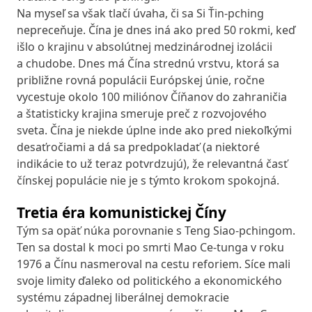
Na myseľ sa však tlačí úvaha, či sa Si Ťin-pching
nepreceňuje. Čína je dnes iná ako pred 50 rokmi, keď
išlo o krajinu v absolútnej medzinárodnej izolácii
a chudobe. Dnes má Čína strednú vrstvu, ktorá sa
približne rovná populácii Európskej únie, ročne
vycestuje okolo 100 miliónov Číňanov do zahraničia
a štatisticky krajina smeruje preč z rozvojového
sveta. Čína je niekde úplne inde ako pred niekoľkými
desaťročiami a dá sa predpokladať (a niektoré
indikácie to už teraz potvrdzujú), že relevantná časť
čínskej populácie nie je s týmto krokom spokojná.
Tretia éra komunistickej Číny
Tým sa opäť núka porovnanie s Teng Siao-pchingom.
Ten sa dostal k moci po smrti Mao Ce-tunga v roku
1976 a Čínu nasmeroval na cestu reforiem. Síce mali
svoje limity ďaleko od politického a ekonomického
systému západnej liberálnej demokracie