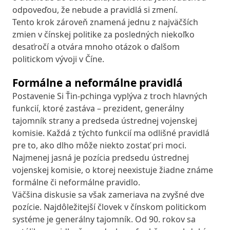
odpoveďou, že nebude a pravidlá si zmení.
Tento krok zároveň znamená jednu z najväčších
zmien v čínskej politike za posledných niekoľko
desaťročí a otvára mnoho otázok o ďalšom
politickom vývoji v Číne.
Formálne a neformálne pravidlá
Postavenie Si Ťin-pchinga vyplýva z troch hlavných
funkcií, ktoré zastáva – prezident, generálny
tajomník strany a predseda ústrednej vojenskej
komisie. Každá z týchto funkcií ma odlišné pravidlá
pre to, ako dlho môže niekto zostať pri moci.
Najmenej jasná je pozícia predsedu ústrednej
vojenskej komisie, o ktorej neexistuje žiadne známe
formálne či neformálne pravidlo.
Väčšina diskusie sa však zameriava na zvyšné dve
pozície. Najdôležitejší človek v čínskom politickom
systéme je generálny tajomník. Od 90. rokov sa