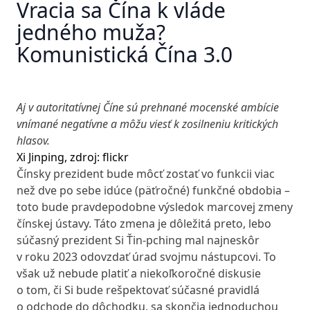
Vracia sa Čína k vláde
jedného muža?
Komunistická Čína 3.0
Aj v autoritatívnej Číne sú prehnané mocenské ambície
vnímané negatívne a môžu viesť k zosilneniu kritických
hlasov.
Xi Jinping, zdroj: flickr
Čínsky prezident bude môcť zostať vo funkcii viac
než dve po sebe idúce (päťročné) funkčné obdobia –
toto bude pravdepodobne výsledok marcovej zmeny
čínskej ústavy. Táto zmena je dôležitá preto, lebo
súčasný prezident Si Ťin-pching mal najneskôr
v roku 2023 odovzdať úrad svojmu nástupcovi. To
však už nebude platiť a niekoľkoročné diskusie
o tom, či Si bude rešpektovať súčasné pravidlá
o odchode do dôchodku, sa skončia jednoduchou