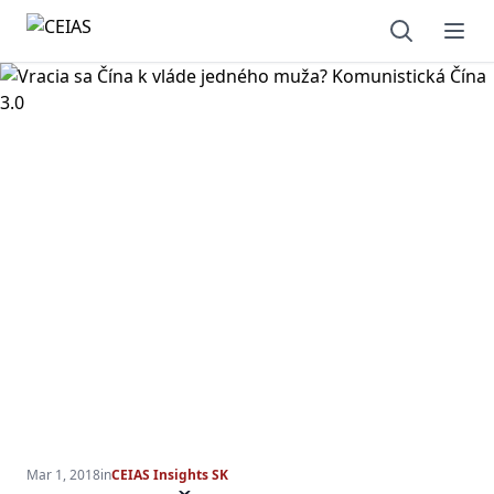
Open sear
Ope
Mar 1, 2018
in
CEIAS Insights SK