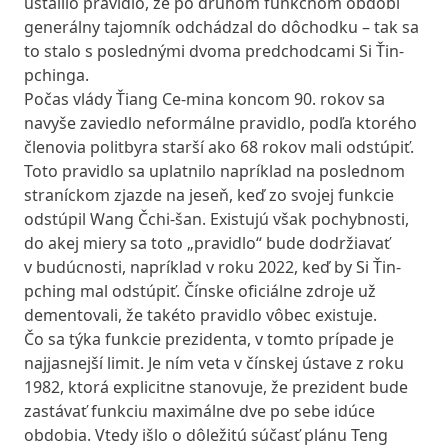
ustálilo pravidlo, že po druhom funkčnom období
generálny tajomník odchádzal do dôchodku – tak sa
to stalo s poslednými dvoma predchodcami Si Ťin-
pchinga.
Počas vlády Ťiang Ce-mina koncom 90. rokov sa
navyše zaviedlo neformálne pravidlo, podľa ktorého
členovia politbyra starší ako 68 rokov mali odstúpiť.
Toto pravidlo sa uplatnilo napríklad na poslednom
straníckom zjazde na jeseň, keď zo svojej funkcie
odstúpil
Wang Čchi-šan. Existujú však pochybnosti,
do akej miery sa toto „pravidlo“ bude dodržiavať
v budúcnosti, napríklad v roku 2022, keď by Si Ťin-
pching mal odstúpiť. Čínske oficiálne zdroje už
dementovali, že takéto pravidlo vôbec existuje.
Čo sa týka funkcie prezidenta, v tomto prípade je
najjasnejší limit. Je ním veta v čínskej ústave z roku
1982, ktorá explicitne stanovuje, že prezident bude
zastávať funkciu maximálne dve po sebe idúce
obdobia. Vtedy išlo o dôležitú súčasť plánu Teng