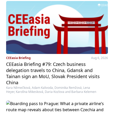
CEEasia Briefing
Aug 6, 2026
CEEasia Briefing #79: Czech business
delegation travels to China, Gdansk and
Tainan sign an MoU, Slovak President visits
China
Kara Němečková, Adam Kalivoda, Dominika Remžová, Lena
Heyer, Karolína Mikesková, Daria Kozlova and Barbara Kelemen