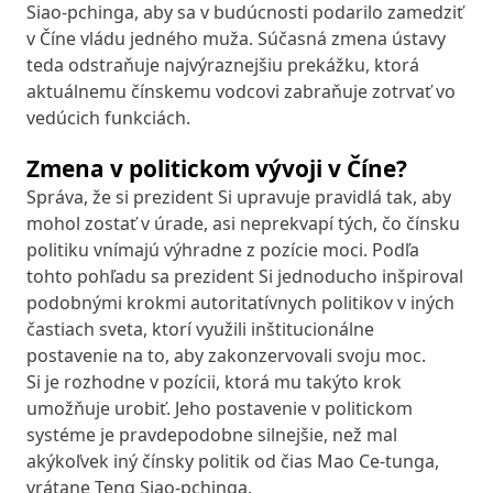
Siao-pchinga, aby sa v budúcnosti podarilo zamedziť
v Číne vládu jedného muža. Súčasná zmena ústavy
teda odstraňuje najvýraznejšiu prekážku, ktorá
aktuálnemu čínskemu vodcovi zabraňuje zotrvať vo
vedúcich funkciách.
Zmena v politickom vývoji v Číne?
Správa, že si prezident Si upravuje pravidlá tak, aby
mohol zostať v úrade, asi neprekvapí tých, čo čínsku
politiku vnímajú výhradne z pozície moci. Podľa
tohto pohľadu sa prezident Si jednoducho inšpiroval
podobnými krokmi autoritatívnych politikov v iných
častiach sveta, ktorí využili inštitucionálne
postavenie na to, aby zakonzervovali svoju moc.
Si je rozhodne v pozícii, ktorá mu takýto krok
umožňuje urobiť. Jeho postavenie v politickom
systéme je pravdepodobne silnejšie, než mal
akýkoľvek iný čínsky politik od čias Mao Ce-tunga,
vrátane Teng Siao-pchinga.