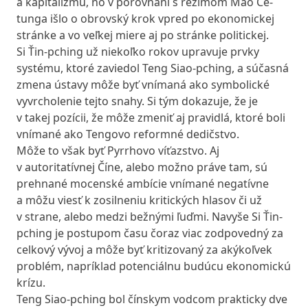
a kapitalizmu, no v porovnaní s režimom Mao Ce-
tunga išlo o obrovský krok vpred po ekonomickej
stránke a vo veľkej miere aj po stránke politickej.
Si Ťin-pching už niekoľko rokov upravuje prvky
systému, ktoré zaviedol Teng Siao-pching, a súčasná
zmena ústavy môže byť vnímaná ako symbolické
vyvrcholenie tejto snahy. Si tým dokazuje, že je
v takej pozícii, že môže zmeniť aj pravidlá, ktoré boli
vnímané ako Tengovo reformné dedičstvo.
Môže to však byť Pyrrhovo víťazstvo. Aj
v autoritatívnej Číne, alebo možno práve tam, sú
prehnané mocenské ambície vnímané negatívne
a môžu viesť k zosilneniu kritických hlasov či už
v strane, alebo medzi bežnými ľuďmi. Navyše Si Ťin-
pching je postupom času čoraz viac zodpovedný za
celkový vývoj a môže byť kritizovaný za akýkoľvek
problém, napríklad potenciálnu budúcu ekonomickú
krízu.
Teng Siao-pching bol čínskym vodcom prakticky dve