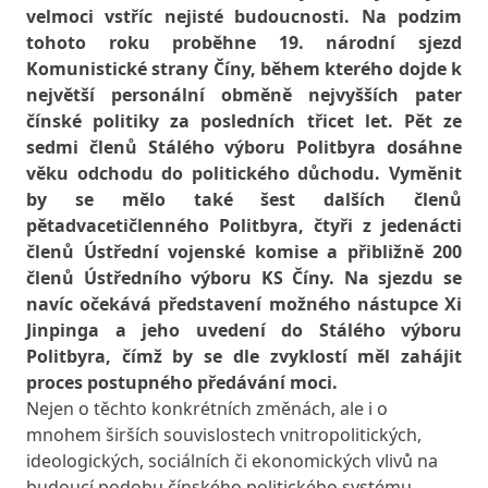
velmoci vstříc nejisté budoucnosti. Na podzim
tohoto roku proběhne 19. národní sjezd
Komunistické strany Číny, během kterého dojde k
největší personální obměně nejvyšších pater
čínské politiky za posledních třicet let. Pět ze
sedmi členů Stálého výboru Politbyra dosáhne
věku odchodu do politického důchodu. Vyměnit
by se mělo také šest dalších členů
pětadvacetičlenného Politbyra, čtyři z jedenácti
členů Ústřední vojenské komise a přibližně 200
členů Ústředního výboru KS Číny. Na sjezdu se
navíc očekává představení možného nástupce Xi
Jinpinga a jeho uvedení do Stálého výboru
Politbyra, čímž by se dle zvyklostí měl zahájit
proces postupného předávání moci.
Nejen o těchto konkrétních změnách, ale i o
mnohem širších souvislostech vnitropolitických,
ideologických, sociálních či ekonomických vlivů na
budoucí podobu čínského politického systému