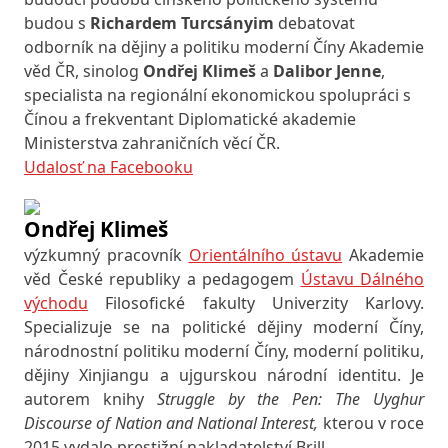
budou s
Richardem Turcsányim
debatovat
odborník na dějiny a politiku moderní Číny Akademie
věd ČR, sinolog
Ondřej Klimeš
a
Dalibor Jenne
,
specialista na regionální ekonomickou spolupráci s
Čínou a frekventant Diplomatické akademie
Ministerstva zahraničních věcí ČR.
Udalosť na Facebooku
Ondřej Klimeš
výzkumný pracovník
Orientálního ústavu
Akademie
věd České republiky a pedagogem
Ústavu Dálného
východu
Filosofické fakulty Univerzity Karlovy.
Specializuje se na politické dějiny moderní Číny,
národnostní politiku moderní Číny, moderní politiku,
dějiny Xinjiangu a ujgurskou národní identitu. Je
autorem knihy
Struggle by the Pen: The Uyghur
Discourse of Nation and National Interest,
kterou v roce
2015 vydalo prestižní nakladatelství Brill.