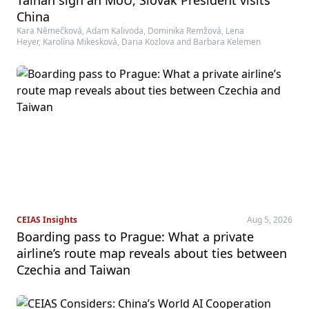
Tainan sign an MoU, Slovak President visits
China
Kara Němečková, Adam Kalivoda, Dominika Remžová, Lena
Heyer, Karolína Mikesková, Daria Kozlova and Barbara Kelemen
CEIAS Insights
Aug 5, 2026
Boarding pass to Prague: What a private
airline’s route map reveals about ties between
Czechia and Taiwan