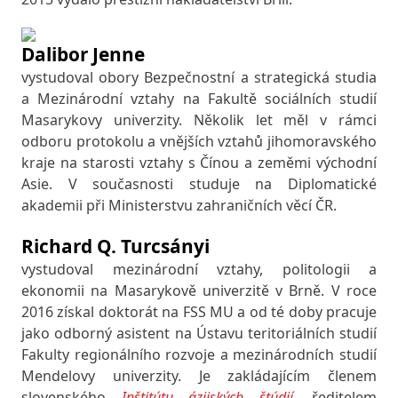
Dalibor Jenne
vystudoval obory Bezpečnostní a strategická studia
a Mezinárodní vztahy na Fakultě sociálních studií
Masarykovy univerzity. Několik let měl v rámci
odboru protokolu a vnějších vztahů jihomoravského
kraje na starosti vztahy s Čínou a zeměmi východní
Asie. V současnosti studuje na Diplomatické
akademii při Ministerstvu zahraničních věcí ČR.
Richard Q. Turcsányi
vystudoval mezinárodní vztahy, politologii a
ekonomii na Masarykově univerzitě v Brně. V roce
2016 získal doktorát na FSS MU a od té doby pracuje
jako odborný asistent na Ústavu teritoriálních studií
Fakulty regionálního rozvoje a mezinárodních studií
Mendelovy univerzity. Je zakládajícím členem
slovenského
Inštitútu ázijských štúdií
, ředitelem