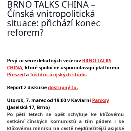
BRNO TALKS CHINA –
Čínská vnitropolitická
situace: přichází konec
reforem?
Prvý zo série debatných večerov
BRNO TALKS
CHINA
, ktoré spoločne usporiadavajú platforma
Přeszeď
a
Inštitút ázijských štúdii
.
Report z diskusie
dostupný tu.
Utorok, 7. marec od 19:00 v Kaviarni
Panksy
(Jaselská 17, Brno)
Po pěti letech se opět schyluje ke klíčovému
setkání čínských komunistů a tím pádem i ke
klíčovému milníku na cestě nejdůležitější asijské