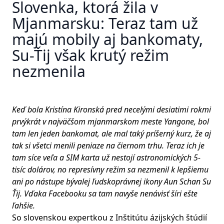
Slovenka, ktorá žila v
Mjanmarsku: Teraz tam už
majú mobily aj bankomaty,
Su-Ťij však krutý režim
nezmenila
Keď bola Kristína Kironská pred necelými desiatimi rokmi
prvýkrát v najväčšom mjanmarskom meste Yangone, bol
tam len jeden bankomat, ale mal taký príšerný kurz, že aj
tak si všetci menili peniaze na čiernom trhu. Teraz ich je
tam síce veľa a SIM karta už nestojí astronomických 5-
tisíc dolárov, no represívny režim sa nezmenil k lepšiemu
ani po nástupe bývalej ľudskoprávnej ikony Aun Schan Su
Ťij. Vďaka Facebooku sa tam navyše nenávisť šíri ešte
ľahšie.
So slovenskou expertkou z Inštitútu ázijských štúdií