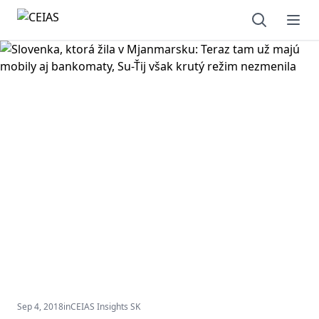
Open sear
Ope
Sep 4, 2018
in
CEIAS Insights SK