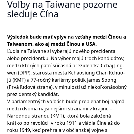
Voľby na Taiwane pozorne
sleduje Čína
Výsledok bude mať vplyv na vzťahy medzi Čínou a
Taiwanom, ako aj medzi Čínou a USA.
Ľudia na Taiwane si vyberajú nového prezidenta
alebo prezidentku. Na výber majú troch kandidátov,
medzi ktorých patrí súčasná prezidentka Cchaj Jing-
wen (DPP), starosta mesta Kchaosiung Chan Kchuo-
jü (KMT) a 77-ročný kariérny politik James Soong
(Prvá ľudová strana), v minulosti už niekoľkonásobný
prezidentský kandidát.
V parlamentných voľbách bude prebiehať boj najmä
medzi dvoma najsilnejšími stranami v krajine –
Národnou stranou (KMT), ktorá bola založená
krátko po revolúcii v roku 1911 a vládla Číne až do
roku 1949, keď prehrala v občianskej vojne s