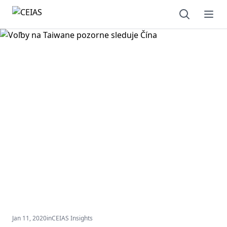
Open sear
Ope
Jan 11, 2020
in
CEIAS Insights