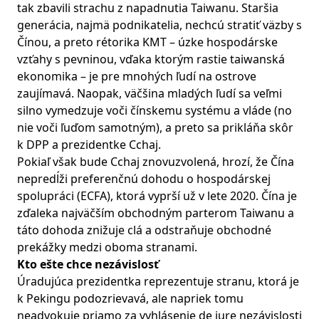
tak zbavili strachu z napadnutia Taiwanu. Staršia
generácia, najmä podnikatelia, nechcú stratiť väzby s
Čínou, a preto rétorika KMT – úzke hospodárske
vzťahy s pevninou, vďaka ktorým rastie taiwanská
ekonomika – je pre mnohých ľudí na ostrove
zaujímavá. Naopak, väčšina mladých ľudí sa veľmi
silno vymedzuje voči čínskemu systému a vláde (no
nie voči ľuďom samotným), a preto sa prikláňa skôr
k DPP a prezidentke Cchaj.
Pokiaľ však bude Cchaj znovuzvolená, hrozí, že Čína
nepredĺži preferenčnú dohodu o hospodárskej
spolupráci (ECFA), ktorá vyprší už v lete 2020. Čína je
zďaleka najväčším obchodným parterom Taiwanu a
táto dohoda znižuje clá a odstraňuje obchodné
prekážky medzi oboma stranami.
Kto ešte chce nezávislosť
Úradujúca prezidentka reprezentuje stranu, ktorá je
k Pekingu podozrievavá, ale napriek tomu
neadvokuje priamo za vyhlásenie de jure nezávislosti