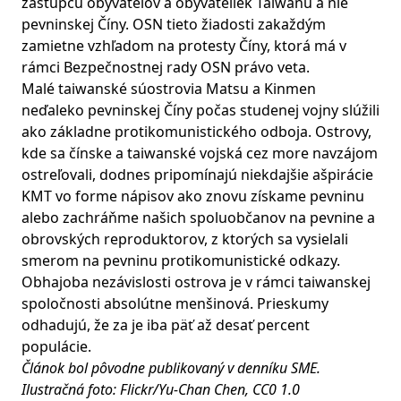
zástupcu obyvateľov a obyvateliek Taiwanu a nie
pevninskej Číny. OSN tieto žiadosti zakaždým
zamietne vzhľadom na protesty Číny, ktorá má v
rámci Bezpečnostnej rady OSN právo veta.
Malé taiwanské súostrovia Matsu a Kinmen
neďaleko pevninskej Číny počas studenej vojny slúžili
ako základne protikomunistického odboja. Ostrovy,
kde sa čínske a taiwanské vojská cez more navzájom
ostreľovali, dodnes pripomínajú niekdajšie ašpirácie
KMT vo forme nápisov ako znovu získame pevninu
alebo zachráňme našich spoluobčanov na pevnine a
obrovských reproduktorov, z ktorých sa vysielali
smerom na pevninu protikomunistické odkazy.
Obhajoba nezávislosti ostrova je v rámci taiwanskej
spoločnosti absolútne menšinová. Prieskumy
odhadujú, že za je iba päť až desať percent
populácie.
Článok bol pôvodne publikovaný v
denníku SME
.
Ilustračná foto:
Flickr/Yu-Chan Chen
,
CC0 1.0