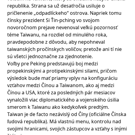
republika. Strana sa už desaťročia usiluje o
pričlenenie „odpadlíckeho“ ostrova. Napriek tomu
čínsky prezident Si Ťin-pching vo svojom
novoročnom prejave nevenoval veľkú pozornosť
téme Taiwanu, na rozdiel od minulého roka,
pravdepodobne z dôvodu, aby nepohneval
taiwanských pročínskych voličov, pretože ani tí nie
sú všetci jednoznačne za zjednotenie.
Voľby pre Peking predstavujú boj medzi
propekinskými a protipekinskými silami, pričom
výsledok bude mať priamy vplyv na konfiguráciu
vzťahov medzi Čínou a Taiwanom, ako aj medzi
Čínou a USA, ktoré za posledných pár mesiacov
vynaložili viac diplomatického a vojenského úsilia
smerom k Taiwanu ako kedykoľvek predtým.
Taiwan je de facto nezávislý od Číny (oficiálne Čínska
ľudová republika). Má vlastnú menu, kontrolu nad
svojimi hranicami, svojich zástupcov a vzťahy s inými