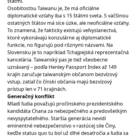
štátmi.
Osobitosťou Taiwanu je, že má oficiálne
diplomatické vzťahy iba s 15 štátmi sveta. S väčšinou
ostatných štátov má síce úzke, ale neoficiálne vzťahy.
To znamená, že fakticky existujú veľvyslanectvá,
ktoré vykonávajú konzulárne aj diplomatické
funkcie, no figurujú pod rôznymi názvami. Na
Slovensku je to napríklad Tchajpejská reprezentačná
kancelária. Taiwanský pas je tiež všeobecne
uznávaný – podľa Henley Passport Index až 149
krajín zaručuje taiwanským občanom bezvízový
vstup, zatiaľ čo čínski občania majú bezvízový
prístup len v 71 krajinách.
Generačný konflikt
Mladí ľudia považujú pročínskeho prezidentského
kandidáta Chana za nebezpečného a predovšetkým
nevyspytateľného. Staršia generácia nevidí
eminentné nebezpečenstvo v rastúcej sile Číny,
keďže status quo tu bol už dlhé desaťročia a ľudia sa