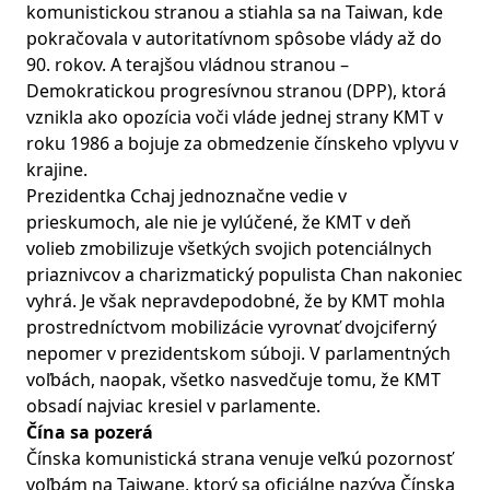
komunistickou stranou a stiahla sa na Taiwan, kde
pokračovala v autoritatívnom spôsobe vlády až do
90. rokov. A terajšou vládnou stranou –
Demokratickou progresívnou stranou (DPP), ktorá
vznikla ako opozícia voči vláde jednej strany KMT v
roku 1986 a bojuje za obmedzenie čínskeho vplyvu v
krajine.
Prezidentka Cchaj jednoznačne vedie v
prieskumoch, ale nie je vylúčené, že KMT v deň
volieb zmobilizuje všetkých svojich potenciálnych
priaznivcov a charizmatický populista Chan nakoniec
vyhrá. Je však nepravdepodobné, že by KMT mohla
prostredníctvom mobilizácie vyrovnať dvojciferný
nepomer v prezidentskom súboji. V parlamentných
voľbách, naopak, všetko nasvedčuje tomu, že KMT
obsadí najviac kresiel v parlamente.
Čína sa pozerá
Čínska komunistická strana venuje veľkú pozornosť
voľbám na Taiwane, ktorý sa oficiálne nazýva Čínska