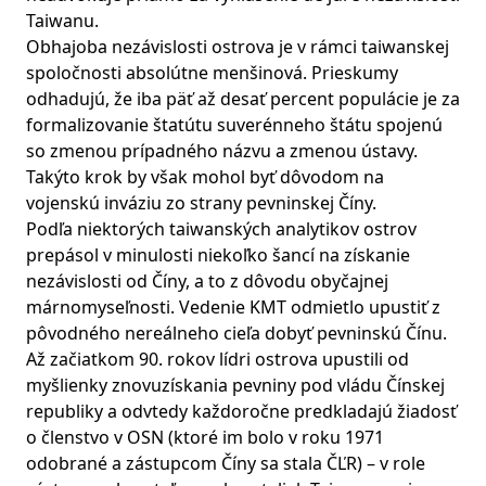
Taiwanu.
Obhajoba nezávislosti ostrova je v rámci taiwanskej
spoločnosti absolútne menšinová. Prieskumy
odhadujú, že iba päť až desať percent populácie je za
formalizovanie štatútu suverénneho štátu spojenú
so zmenou prípadného názvu a zmenou ústavy.
Takýto krok by však mohol byť dôvodom na
vojenskú inváziu zo strany pevninskej Číny.
Podľa niektorých taiwanských analytikov ostrov
prepásol v minulosti niekoľko šancí na získanie
nezávislosti od Číny, a to z dôvodu obyčajnej
márnomyseľnosti. Vedenie KMT odmietlo upustiť z
pôvodného nereálneho cieľa dobyť pevninskú Čínu.
Až začiatkom 90. rokov lídri ostrova upustili od
myšlienky znovuzískania pevniny pod vládu Čínskej
republiky a odvtedy každoročne predkladajú žiadosť
o členstvo v OSN (ktoré im bolo v roku 1971
odobrané a zástupcom Číny sa stala ČĽR) – v role