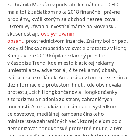
zachránila Markízu v podstate len náhoda – CEFC
mala totiž začiatkom roka 2018 finančné i právne
problémy, kvôli ktorým sa obchod nezrealizoval.
Okrem využívania investícií máme na Slovensku
skúsenosť aj s
ovplyvňovaním
obsahu
prostredníctvom inzercie. Známy bol prípad,
kedy si čínska ambasáda vo svetle protestov v Hong
Kongu v lete 2019 kúpila reklamný priestor
v časopise Trend, kde miesto klasickej reklamy
umiestnila tzv. advertoriál, čiže reklamný obsah,
tváriaci sa ako článok. Ambasáda v tomto texte šírila
dezinformácie o protestom hnutí, kde obviňovala
protestujúcich Hongkončanov a Hongkončanky
z terorizmu a riadenia zo strany zahraničných
mocností. Ako sa ukázalo, článok bol výsledkom
celosvetovej mediálnej kampane čínskeho
ministerstva zahraničných vecí, ktorej cieľom bolo
démonizovať hongkonské protestné hnutie, a tým
legitimizovať často neprimerané kroky hongkonskej