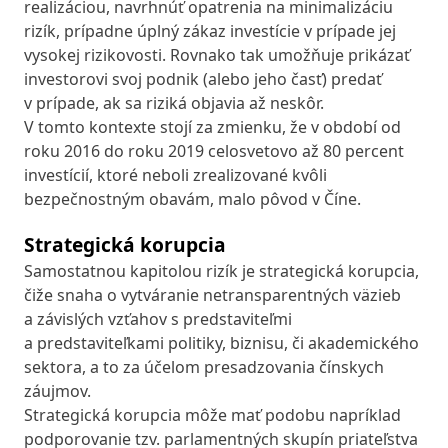
realizáciou, navrhnúť opatrenia na minimalizáciu
rizík, prípadne úplný zákaz investície v prípade jej
vysokej rizikovosti. Rovnako tak umožňuje prikázať
investorovi svoj podnik (alebo jeho časť) predať
v prípade, ak sa riziká objavia až neskôr.
V tomto kontexte stojí za zmienku, že v období od
roku 2016 do roku 2019 celosvetovo až 80 percent
investícií, ktoré neboli zrealizované kvôli
bezpečnostným obavám, malo pôvod v Číne.
Strategická korupcia
Samostatnou kapitolou rizík je strategická korupcia,
čiže snaha o vytváranie netransparentných väzieb
a závislých vzťahov s predstaviteľmi
a predstaviteľkami politiky, biznisu, či akademického
sektora, a to za účelom presadzovania čínskych
záujmov.
Strategická korupcia môže mať podobu napríklad
podporovanie tzv. parlamentných skupín priateľstva