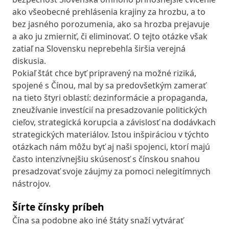
ako všeobecné prehlásenia krajiny za hrozbu, a to
bez jasného porozumenia, ako sa hrozba prejavuje
a ako ju zmierniť, či eliminovať. O tejto otázke však
zatiaľ na Slovensku neprebehla širšia verejná
diskusia.
Pokiaľ štát chce byť pripravený na možné riziká,
spojené s Čínou, mal by sa predovšetkým zamerať
na tieto štyri oblastí: dezinformácie a propaganda,
zneužívanie investícií na presadzovanie politických
cieľov, strategická korupcia a závislosť na dodávkach
strategických materiálov. Istou inšpiráciou v týchto
otázkach nám môžu byť aj naši spojenci, ktorí majú
často intenzívnejšiu skúsenosť s čínskou snahou
presadzovať svoje záujmy za pomoci nelegitímnych
nástrojov.
Šírte čínsky príbeh
Čína sa podobne ako iné štáty snaží vytvárať