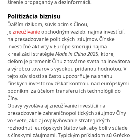
šírenie propagandy a dezinformácií.
Politizácia biznisu
Ďalším rizikom, súvisiacim s Čínou,
je
zneužívanie
obchodným väzieb, najmä investícií,
na presadzovanie politických záujmov. Čínske
investičné aktivity v Európe smerujú najmä
k realizácii stratégie
Made in China 2025
, ktorej
cieľom je premeniť Čínu z továrne sveta na inovátora
a výrobcu tovarov s vysokou pridanou hodnotou. V
tejto súvislosti sa často upozorňuje na snahu
čínskych investorov získať kontrolu nad európskymi
podnikmi za účelom transferu ich technológii do
Číny.
Obavy vyvoláva aj zneužívanie investícii na
presadzovanie zahraničnopolitických záujmov Číny
vo svete, ako aj ovplyvňovanie strategických
rozhodnutí európskych štátov tak, aby boli v súlade
s čínskymi záujmami. Typickým príkladom sú Grécko