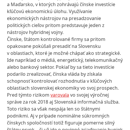
a Maďarsko, v ktorých zohrávajú čínske investície
kľúčovú ekonomickú úlohu. Využívanie
ekonomických nástrojov na presadzovanie
politických cieľov pritom predstavuje jeden z
nástrojov hybridnej vojny.
Čínske, štátom kontrolované firmy sa pritom
opakovane pokúšali presadiť na Slovensku
v oblastiach, ktoré je možné chápať ako strategické.
Ide napríklad o médiá, energetický, telekomunikačný
alebo bankový sektor. Pokiaľ by sa tieto investície
podarilo zrealizovať, čínska vláda by získala
schopnosť kontrolovať rozhodnutia v kľúčových
oblastiach slovenskej ekonomiky vo svoj prospech.
Pred týmto rizikom
varovala
vo svojej výročnej
správe za rok 2018 aj Slovenská informačná služba.
Toto riziko sa však nespája len so štátnymi
podnikmi. Aj v prípade nominálne súkromných
čínskych spoločností totiž figuruje pomerne silný
štátny prvok – či už ide o povinné zriaďovanie buniek