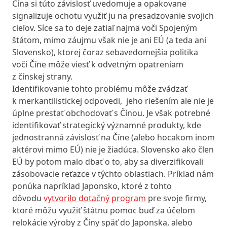
Čína si túto závislosť uvedomuje a opakovane
signalizuje ochotu využiť ju na presadzovanie svojich
cieľov. Síce sa to deje zatiaľ najmä voči Spojeným
štátom, mimo záujmu však nie je ani EÚ (a teda ani
Slovensko), ktorej čoraz sebavedomejšia politika
voči Číne môže viesť k odvetným opatreniam
z čínskej strany.
Identifikovanie tohto problému môže zvádzať
k merkantilistickej odpovedi, jeho riešením ale nie je
úplne prestať obchodovať s Čínou. Je však potrebné
identifikovať strategický významné produkty, kde
jednostranná závislosť na Číne (alebo hocakom inom
aktérovi mimo EÚ) nie je žiadúca. Slovensko ako člen
EÚ by potom malo dbať o to, aby sa diverzifikovali
zásobovacie reťazce v týchto oblastiach. Príklad nám
ponúka napríklad Japonsko, ktoré z tohto
dôvodu
vytvorilo dotačný program
pre svoje firmy,
ktoré môžu využiť štátnu pomoc buď za účelom
relokácie výroby z Číny späť do Japonska, alebo