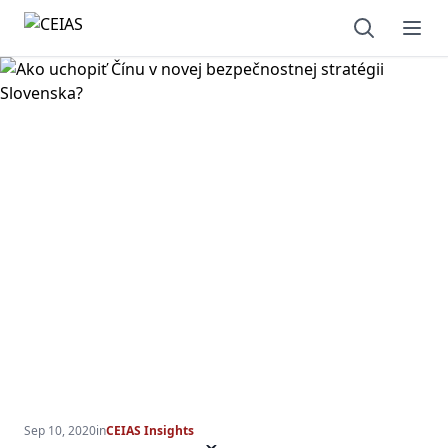
Open sear
Ope
Sep 10, 2020
in
CEIAS Insights