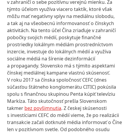
v zahraničí o sebe pozitívnu verejnú mienku. Za
týmto účelom využíva viacero taktík, ktoré však
môžu mať negatívny vplyv na mediálnu slobodu,
a tak aj na všeobecnú informovanosť o čínskych
aktivitách. Na tento účel Čína zriaďuje v zahraničí
pobočky svojich médií, poskytuje finančné
prostriedky lokálnym médiám prostredníctvom
inzercie, investuje do lokálnych médií a využíva
sociálne médiá na šírenie dezinformácií
a propagandy. Slovensko má s týmito aspektami
čínskej mediálnej kampane vlastnú skúsenosť.
V roku 2017 sa čínska spoločnosť CEFC (dnes
súčasťou štátneho konglomerátu CITIC) pokúsila
spolu s finančnou skupinou Penta kúpiť televíziu
Markíza. Táto skutočnosť prešla Slovenskom
takmer
bez povšimnutia
. Z českej skúsenosti
s investíciami CEFC do médií vieme, že po realizácii
transakcie začali dotknuté média informovať o Číne
len v pozitívnom svetle. Od podobného osudu