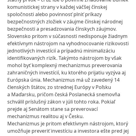
komunistickej strany v každej väčšej čínskej
spoločnosti alebo povinnosť plniť príkazy
bezpečnostných zložiek v záujme čínskej národnej
bezpečnosti a presadzovania čínskych záujmov.
Slovensko pritom v súčasnosti nedisponuje žiadnym
efektívnym nástrojom na vyhodnocovanie rizikovosti
jednotlivých investícií a prípadnú minimalizáciu
identifikovaných rizík. Takýmto nástrojom by však
mohol byť komplexný mechanizmus preverovania
zahraničných investícií, ku ktorého prijatiu vyzýva aj
Európska únia. Mechanizmus má už zavedený 14
členských štátov, zo strednej Európy v Poľsku
a Maďarsku, pričom česká Poslanecká snemovňa
schválil príslušný zákon v júli tohto roka. Pokiaľ
prejde aj Senátom stane sa preverovací
mechanizmus realitou aj v Česku.
Mechanizmus je pritom efektívnym nástrojom, ktorý
umožňuje preveriť investíciu a investora ešte pred jej