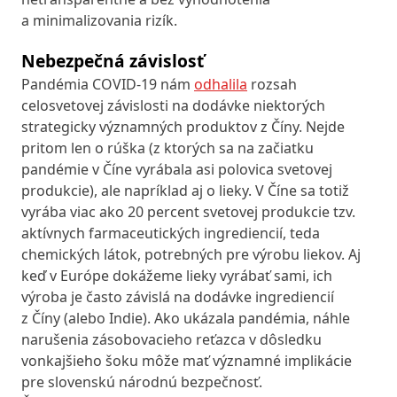
a minimalizovania rizík.
Nebezpečná závislosť
Pandémia COVID-19 nám
odhalila
rozsah
celosvetovej závislosti na dodávke niektorých
strategicky významných produktov z Číny. Nejde
pritom len o rúška (z ktorých sa na začiatku
pandémie v Číne vyrábala asi polovica svetovej
produkcie), ale napríklad aj o lieky. V Číne sa totiž
vyrába viac ako 20 percent svetovej produkcie tzv.
aktívnych farmaceutických ingrediencií, teda
chemických látok, potrebných pre výrobu liekov. Aj
keď v Európe dokážeme lieky vyrábať sami, ich
výroba je často závislá na dodávke ingrediencií
z Číny (alebo Indie). Ako ukázala pandémia, náhle
narušenia zásobovacieho reťazca v dôsledku
vonkajšieho šoku môže mať významné implikácie
pre slovenskú národnú bezpečnosť.