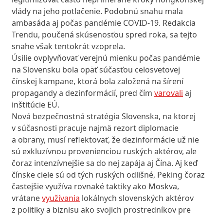
vlády na jeho potlačenie. Podobnú snahu mala
ambasáda aj počas pandémie COVID-19. Redakcia
Trendu, poučená skúsenosťou spred roka, sa tejto
snahe však tentokrát vzoprela.
Úsilie ovplyvňovať verejnú mienku počas pandémie
na Slovensku bola opäť súčasťou celosvetovej
čínskej kampane, ktorá bola založená na šírení
propagandy a dezinformácií, pred čím
varovali
aj
inštitúcie EÚ.
Nová bezpečnostná stratégia Slovenska, na ktorej
v súčasnosti pracuje najmä rezort diplomacie
a obrany, musí reflektovať, že dezinformácie už nie
sú exkluzívnou provenienciou ruských aktérov, ale
čoraz intenzívnejšie sa do nej zapája aj Čína. Aj keď
čínske ciele sú od tých ruských odlišné, Peking čoraz
častejšie využíva rovnaké taktiky ako Moskva,
vrátane
využívania
lokálnych slovenských aktérov
z politiky a biznisu ako svojich prostredníkov pre