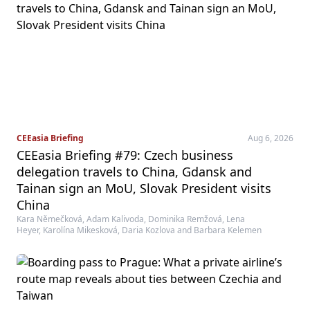
CEEasia Briefing
Aug 6, 2026
CEEasia Briefing #79: Czech business
delegation travels to China, Gdansk and
Tainan sign an MoU, Slovak President visits
China
Kara Němečková, Adam Kalivoda, Dominika Remžová, Lena
Heyer, Karolína Mikesková, Daria Kozlova and Barbara Kelemen