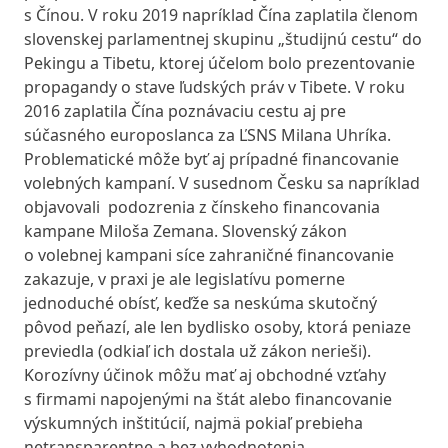
s Čínou. V roku 2019 napríklad Čína zaplatila členom
slovenskej parlamentnej skupinu „študijnú cestu“ do
Pekingu a Tibetu, ktorej účelom bolo prezentovanie
propagandy o stave ľudských práv v Tibete. V roku
2016 zaplatila Čína poznávaciu cestu aj pre
súčasného europoslanca za ĽSNS Milana Uhríka.
Problematické môže byť aj prípadné financovanie
volebných kampaní. V susednom Česku sa napríklad
objavovali podozrenia z čínskeho financovania
kampane Miloša Zemana. Slovenský zákon
o volebnej kampani síce zahraničné financovanie
zakazuje, v praxi je ale legislatívu pomerne
jednoduché obísť, keďže sa neskúma skutočný
pôvod peňazí, ale len bydlisko osoby, ktorá peniaze
previedla (odkiaľ ich dostala už zákon nerieši).
Korozívny účinok môžu mať aj obchodné vzťahy
s firmami napojenými na štát alebo financovanie
výskumných inštitúcií, najmä pokiaľ prebieha
netransparentne a bez vyhodnotenia