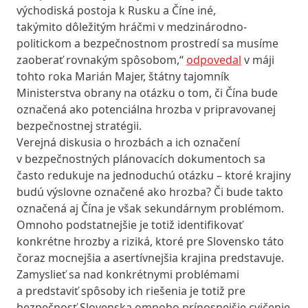
východiská postoja k Rusku a Číne iné,
takýmito dôležitým hráčmi v medzinárodno-
politickom a bezpečnostnom prostredí sa musíme
zaoberať rovnakým spôsobom,“
odpovedal
v máji
tohto roka Marián Majer, štátny tajomník
Ministerstva obrany na otázku o tom, či Čína bude
označená ako potenciálna hrozba v pripravovanej
bezpečnostnej stratégii.
Verejná diskusia o hrozbách a ich označení
v bezpečnostných plánovacích dokumentoch sa
často redukuje na jednoduchú otázku – ktoré krajiny
budú výslovne označené ako hrozba? Či bude takto
označená aj Čína je však sekundárnym problémom.
Omnoho podstatnejšie je totiž identifikovať
konkrétne hrozby a riziká, ktoré pre Slovensko táto
čoraz mocnejšia a asertívnejšia krajina predstavuje.
Zamyslieť sa nad konkrétnymi problémami
a predstaviť spôsoby ich riešenia je totiž pre
bezpečnosť Slovenska omnoho prínosnejšie cvičenie