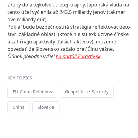
z Číny do akejkoľvek tretej krajiny. Japonská vláda na
tento účel vyčlenila až 243,5 miliardy jenov (takmer
dve miliardy eur).
Pokiaľ bude bezpečnostná stratégia reflektovať tieto
štyri základné oblasti (ktoré nie sú exkluzívne čínske
a zahŕňajú aj aktivity ďalších aktérov), môžeme
povedať, že Slovensko začalo brať Čínu vážne.
Článok pôvodne vyšiel
na portáli Euractiv.sk
.
KEY TOPICS
EU-China Relations
Geopolitics • Security
China
Slovakia