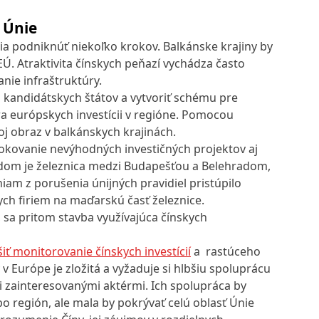
 Únie
a podniknúť niekoľko krokov. Balkánske krajiny by
EÚ. Atraktivita čínskych peňazí vychádza často
anie infraštruktúry.
oj kandidátskych štátov a vytvoriť schému pre
ora európskych investícii v regióne. Pomocou
j obraz v balkánskych krajinách.
kovanie nevýhodných investičných projektov aj
adom je železnica medzi Budapešťou a Belehradom,
iam z porušenia únijných pravidiel pristúpilo
kych firiem na maďarskú časť železnice.
 sa pritom stavba využívajúca čínskych
šiť monitorovanie čínskych investícií
a rastúceho
 v Európe je zložitá a vyžaduje si hlbšiu spoluprácu
i zainteresovanými aktérmi. Ich spolupráca by
bo región, ale mala by pokrývať celú oblasť Únie