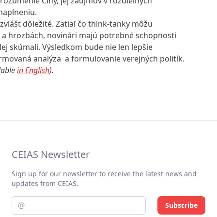
rozumenie Číny, jej záujmov v rozdielnych
 naplneniu.
vlášť dôležité. Zatiaľ čo think-tanky môžu
 a hrozbách, novinári majú potrebné schopnosti
alej skúmali. Výsledkom bude nie len lepšie
formovaná analýza a formulovanie verejných politík.
lable
in English
).
CEIAS Newsletter
Sign up for our newsletter to receive the latest news and
updates from CEIAS.
Subscribe