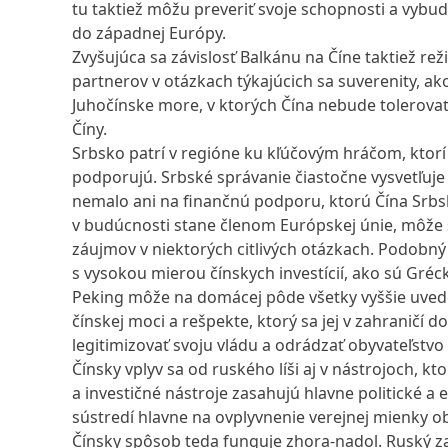
tu taktiež môžu preveriť svoje schopnosti a vybu
do západnej Európy.
Zvyšujúca sa závislosť Balkánu na Číne taktiež r
partnerov v otázkach týkajúcich sa suverenity, ak
Juhočínske more, v ktorých Čína nebude tolerovať od
Číny.
Srbsko patrí v regióne ku kľúčovým hráčom, ktorí 
podporujú. Srbské správanie čiastočne vysvetľuje
nemalo ani na finančnú podporu, ktorú Čína Srbs
v budúcnosti stane členom Európskej únie, môže s
záujmov v niektorých citlivých otázkach. Podobný
s vysokou mierou čínskych investícií, ako sú Gréc
Peking môže na domácej pôde všetky vyššie uvede
čínskej moci a rešpekte, ktorý sa jej v zahraničí
legitimizovať svoju vládu a odrádzať obyvateľstvo
Čínsky vplyv sa od ruského líši aj v nástrojoch, k
a investičné nástroje zasahujú hlavne politické a 
sústredí hlavne na ovplyvnenie verejnej mienky ob
Čínsky spôsob teda funguje zhora-nadol. Ruský z