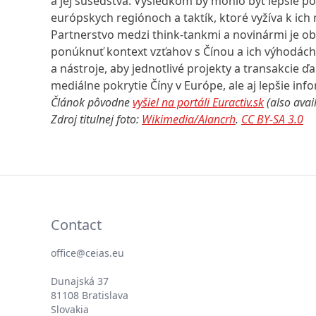
a jej susedstva. Výsledkom by mohlo byť lepšie po
európskych regiónoch a taktík, ktoré vyžíva k ich
Partnerstvo medzi think-tankmi a novinármi je obz
ponúknuť kontext vzťahov s Čínou a ich výhodách
a nástroje, aby jednotlivé projekty a transakcie ď
mediálne pokrytie Číny v Európe, ale aj lepšie in
Článok pôvodne
vyšiel na portáli Euractiv.sk
(also avai
Zdroj titulnej foto:
Wikimedia/Alancrh
.
CC BY-SA 3.0
Contact
office@ceias.eu
Dunajská 37
81108 Bratislava
Slovakia