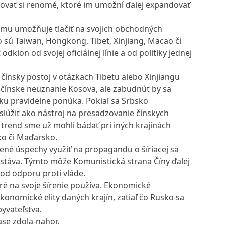
dovať si renomé, ktoré im umožní ďalej expandovať
ežimu umožňuje tlačiť na svojich obchodných
o sú Taiwan, Hongkong, Tibet, Xinjiang, Macao či
klon od svojej oficiálnej línie a od politiky jednej
čínsky postoj v otázkach Tibetu alebo Xinjiangu
 čínske neuznanie Kosova, ale zabudnúť by sa
ku pravidelne ponúka. Pokiaľ sa Srbsko
lúžiť ako nástroj na presadzovanie čínskych
 trend sme už mohli bádať pri iných krajinách
ko či Maďarsko.
né úspechy využiť na propagandu o šíriacej sa
 dostáva. Týmto môže Komunistická strana Číny ďalej
 od odporu proti vláde.
toré na svoje šírenie používa. Ekonomické
ekonomické elity daných krajín, zatiaľ čo Rusko sa
yvateľstva.
ase zdola-nahor.