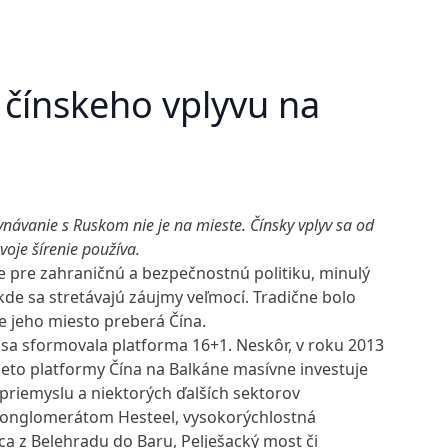
 čínskeho vplyvu na
vnávanie s Ruskom nie je na mieste. Čínsky vplyv sa od
svoje šírenie používa.
e pre zahraničnú a bezpečnostnú politiku, minulý
kde sa stretávajú záujmy veľmocí. Tradične bolo
e jeho miesto preberá Čína.
y sa sformovala platforma 16+1. Neskôr, v roku 2013
tieto platformy Čína na Balkáne masívne investuje
priemyslu a niektorých ďalších sektorov
konglomerátom Hesteel, vysokorýchlostná
a z Belehradu do Baru, Pelješacký most či