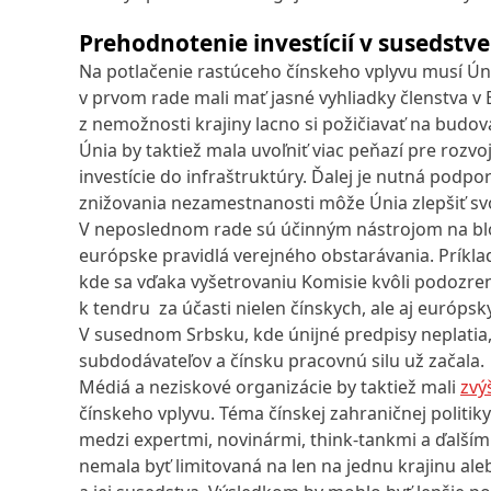
Prehodnotenie investícií v susedstve
Na potlačenie rastúceho čínskeho vplyvu musí Úni
v prvom rade mali mať jasné vyhliadky členstva v 
z nemožnosti krajiny lacno si požičiavať na budov
Únia by taktiež mala uvoľniť viac peňazí pre rozv
investície do infraštruktúry. Ďalej je nutná podp
znižovania nezamestnanosti môže Únia zlepšiť svo
V neposlednom rade sú účinným nástrojom na blo
európske pravidlá verejného obstarávania. Príkl
kde sa vďaka vyšetrovaniu Komisie kvôli podozren
k tendru za účasti nielen čínskych, ale aj európs
V susednom Srbsku, kde únijné predpisy neplatia,
subdodávateľov a čínsku pracovnú silu už začala.
Médiá a neziskové organizácie by taktiež mali
zvý
čínskeho vplyvu. Téma čínskej zahraničnej politiky
medzi expertmi, novinármi, think-tankmi a ďalším
nemala byť limitovaná na len na jednu krajinu ale