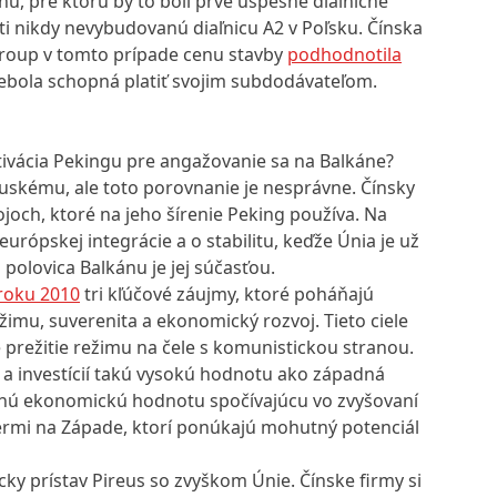
u, pre ktorú by to boli prvé úspešné diaľničné
ti nikdy nevybudovanú diaľnicu A2 v Poľsku. Čínska
Group v tomto prípade cenu stavby
podhodnotila
ebola schopná platiť svojim subdodávateľom.
otivácia Pekingu pre angažovanie sa na Balkáne?
ruskému, ale toto porovnanie je nesprávne. Čínsky
rojoch, ktoré na jeho šírenie Peking používa. Na
rópskej integrácie a o stabilitu, keďže Únia je už
lovica Balkánu je jej súčasťou.
 roku 2010
tri kľúčové záujmy, ktoré poháňajú
žimu, suverenita a ekonomický rozvoj. Tieto ciele
prežitie režimu na čele s komunistickou stranou.
a investícií takú vysokú hodnotu ako západná
xnú ekonomickú hodnotu spočívajúcu vo zvyšovaní
ermi na Západe, ktorí ponúkajú mohutný potenciál
ky prístav Pireus so zvyškom Únie. Čínske firmy si