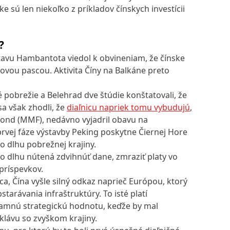
e sú len niekoľko z príkladov čínskych investícii
?
stavu Hambantota viedol k obvineniam, že čínske
lhovou pascou. Aktivita Číny na Balkáne preto
 pobrežie a Belehrad dve štúdie konštatovali, že
sa však zhodli, že
diaľnicu napriek tomu vybudujú
,
ond (MMF), nedávno vyjadril obavu na
prvej fáze výstavby Peking poskytne Čiernej Hore
 dlhu pobrežnej krajiny.
ho dlhu nútená zdvihnúť dane, zmraziť platy vo
príspevkov.
a, Čína vyšle silný odkaz naprieč Európou, ktorý
starávania infraštruktúry. To isté platí
namnú strategickú hodnotu, keďže by mal
klávu so zvyškom krajiny.