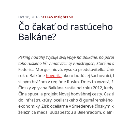
Oct 16, 2018
in
CEIAS Insights SK
Čo čakať od rastúceho
Balkáne?
Peking naďalej zvyšuje svoj vplyv na Balkáne, no poro
toho ruského líši v motivácii aj v nástrojoch, ktoré na 
Federica Morgeriniová, vysoká predstaviteľka Úni
rok o Balkáne
hovorila
ako o budúcej šachovnici, 
silným hráčom v regióne Rusko. Dnes to vyzerá, ž
Čínsky vplyv na Balkáne rastie od roku 2012, ked
Čína spustila projekt Novej hodvábnej cesty. Cez 
do infraštruktúry, oceliarskeho či gumárenského 
ekonomiky. Zisk oceliarne v Smedereve čínskym 
železnica medzi Budapešťou a Belehradom, diaľnic