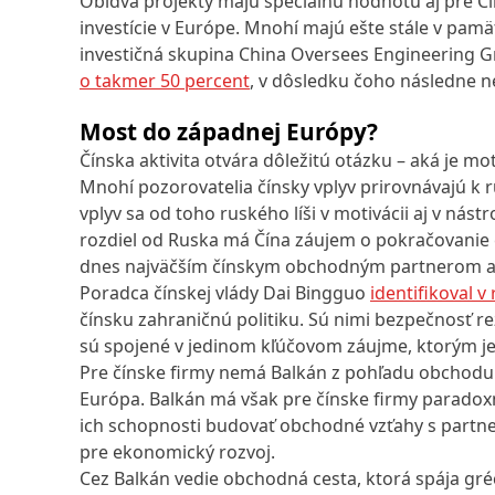
Obidva projekty majú špeciálnu hodnotu aj pre Čín
investície v Európe. Mnohí majú ešte stále v pamä
investičná skupina China Oversees Engineering 
o takmer 50 percent
, v dôsledku čoho následne n
Most do západnej Európy?
Čínska aktivita otvára dôležitú otázku – aká je m
Mnohí pozorovatelia čínsky vplyv prirovnávajú k 
vplyv sa od toho ruského líši v motivácii aj v nást
rozdiel od Ruska má Čína záujem o pokračovanie eu
dnes najväčším čínskym obchodným partnerom a po
Poradca čínskej vlády Dai Bingguo
identifikoval v
čínsku zahraničnú politiku. Sú nimi bezpečnosť re
sú spojené v jedinom kľúčovom záujme, ktorým je 
Pre čínske firmy nemá Balkán z pohľadu obchodu 
Európa. Balkán má však pre čínske firmy parado
ich schopnosti budovať obchodné vzťahy s partn
pre ekonomický rozvoj.
Cez Balkán vedie obchodná cesta, ktorá spája gréc