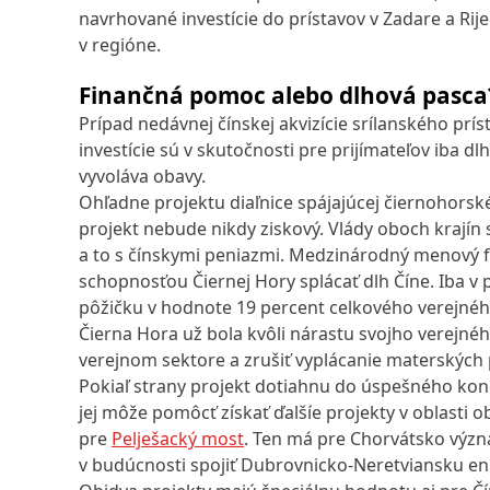
navrhované investície do prístavov v Zadare a Rijek
v regióne.
Finančná pomoc alebo dlhová pasca
Prípad nedávnej čínskej akvizície srílanského prí
investície sú v skutočnosti pre prijímateľov iba d
vyvoláva obavy.
Ohľadne projektu diaľnice spájajúcej čiernohorské
projekt nebude nikdy ziskový. Vlády oboch krajín 
a to s čínskymi peniazmi. Medzinárodný menový f
schopnosťou Čiernej Hory splácať dlh Číne. Iba v 
pôžičku v hodnote 19 percent celkového verejného
Čierna Hora už bola kvôli nárastu svojho verejné
verejnom sektore a zrušiť vyplácanie materských 
Pokiaľ strany projekt dotiahnu do úspešného konc
jej môže pomôcť získať ďalšíe projekty v oblasti ob
pre
Pelješacký most
. Ten má pre Chorvátsko výz
v budúcnosti spojiť Dubrovnicko-Neretviansku en