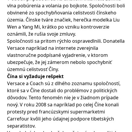
vlna pobúrenia a volania po bojkote. Spoločnosti boli
obvinené zo spochybňovania celistvosti čínskeho
územia. Čínske tváre značiek, herečka modelka Liu
Wen a Yang Mi, krátko po vzniku kontroverzie
oznámili, že rušia svoje zmluvy.
Spoločnosti sa pritom rýchlo ospravedlnili. Donatella
Versace napríklad na internete zverejnila
vlastnoručne podpísané vyjadrenie, v ktorom
ubezpečuje, že jej zámerom nebolo spochybniť
územnú celistvosť Číny.
Čína si vyžaduje rešpekt
Versace a Coach sú z dlhého zoznamu spoločností,
ktoré sa v Číne dostali do problémov z politických
dôvodov. Tento fenomén nie je v žiadnom prípade
nový. V roku 2008 sa napríklad po celej Číne konali
protesty pred francúzskymi supermarketmi
Carrefour kvôli jeho údajnej podpore tibetských
separatistov.