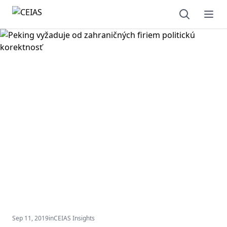
Open sear
Ope
Sep 11, 2019
in
CEIAS Insights