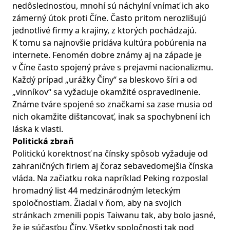
nedôslednosťou, mnohí sú náchylní vnímať ich ako
zámerný útok proti Číne. Často pritom nerozlišujú
jednotlivé firmy a krajiny, z ktorých pochádzajú.
K tomu sa najnovšie pridáva kultúra pobúrenia na
internete. Fenomén dobre známy aj na západe je
v Číne často spojený práve s prejavmi nacionalizmu.
Každý prípad „urážky Číny“ sa bleskovo šíri a od
„vinníkov“ sa vyžaduje okamžité ospravedlnenie.
Známe tváre spojené so značkami sa zase musia od
nich okamžite dištancovať, inak sa spochybnení ich
láska k vlasti.
Politická zbraň
Politickú korektnosť na čínsky spôsob vyžaduje od
zahraničných firiem aj čoraz sebavedomejšia čínska
vláda. Na začiatku roka napríklad Peking rozposlal
hromadný list 44 medzinárodným leteckým
spoločnostiam. Žiadal v ňom, aby na svojich
stránkach zmenili popis Taiwanu tak, aby bolo jasné,
že je súčasťou Číny. Všetky spoločnosti tak pod