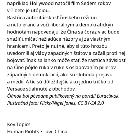
napríklad Hollywood natočil film Sedem rokov
v Tibete je utópiou.
Rastúca autoritárskosť čínskeho režimu
a netolerancia voči liberálnym a demokratickým
hodnotám napovedajú, že Čína sa čoraz viac bude
snažiť umlčať nežiadúce názory aj za vlastnými
hranicami. Preto je nutné, aby si túto hrozbu
uvedomili aj vlády západných štátov a začali proti nej
bojovať. Inak sa ľahko môže stať, že rastúca závislosť
na Číne pôjde ruka v ruke s oslabovaním pilierov
západných demokracií, ako sú sloboda prejavu
a médií. A tie sú dôležitejšie ako jedno tričko od
Versace stiahnuté z obchodov.
Článok bol pôvodne publikovaný na
portáli Euractiv.sk
.
Ilustračná foto:
Flickr/Nigel Jones
,
CC BY-SA 2.0
Key Topics
Human Rights • Law
China