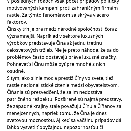
V posledných rokoch však počet prípadov politicky
motivovaných kampaní proti zahraničným firmám
rastie. Za týmto fenoménom sa skrýva viacero
faktorov.
Čínsky trh je pre medzinárodné spoločnosti čoraz
významnejší. Napríklad v sektore luxusných
výrobkov predstavuje Čína až jednu tretinu
celosvetových tržieb. Nie je preto náhoda, že sa do
problémov často dostávajú práve luxusné značky.
Pohnevať si Čínu môže byť pre mnohé z nich
osudné.
S tým, ako silnie moc a prestíž Číny vo svete, tiež
rastie nacionalistické cítenie medzi obyvateľstvom.
Číňania sú presvedčení, že sa im nedostáva
patričného rešpektu. Rozšírené sú najmä predstavy,
že západné krajiny stále považujú Čínu a Číňanov za
menejcenných, napriek tomu, že Čína je dnes
svetovou mocnosťou. Aj keď sa väčšinu prípadov dá
ľahko vysvetliť obyčajnou nepozornosťou či