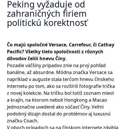
Peking vyžaduje od
zahraničných firiem
politickú korektnosť
Čo majú spoločné Versace, Carrefour, či Cathay
Pacific? Všetky tieto spoločnosti z rôznych
dôvodov čelili hnevu Číny
.
Pozadie väčšiny prípadov znie na prvý pohľad
banálne, až absurdne. Módna značka Versace sa
napríklad v auguste stala terčom hnevu čínskeho
internetu po tom, ako sa rozšírili fotografie trička
z novej kolekcie. Na tričku bol totiž zoznam miest
a krajín, na ktorom neboli Hongkong a Macao
jednoznačne uvedené ako súčasť Číny. Veľmi
podobný dizajn dostal do problémov aj luxusnú
značku Coach.
V oboch prípadoch sa na čínskom internete zdvihla