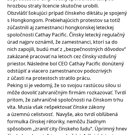
hrozbou straty licencie skutočne urobili.
Obzvlášť šokujúci prípad čínskeho diktátu je spojený
s Hongkongom. Prebiehajúcich protestov sa totiž
zúčastnili aj zamestnanci hongkonskej leteckej
spoločnosti Cathay Pacific. Čínsky letecký regulačný
úrad najprv oznámil, že zamestnanci, ktorí sa do
nich zapojili, budú mať z „bezpečnostných dôvodov“
zakázané pracovať na letoch cez čínsky vzdušný
priestor. Následne bol CEO Cathay Pacific donútený
odstúpiť a viacero zamestnancov podozrivých
z účasti na protestoch stratilo prácu.
Peking si je vedomý, že so svojou rastúcou silou si
môže dovoliť zahraničným firmám rozkazovať. Tvrdí
pritom, že zahraničné spoločnosti na čínskom trhu
víta. Musia však rešpektovať čínske zákony
a územnú celistvosť. Navyše, ako tvrdí obľúbená
formulka čínskej rétoriky, nemôžu žiadnym
spôsobom „zraniť city čínskeho ľudu“. Úprimný hnev