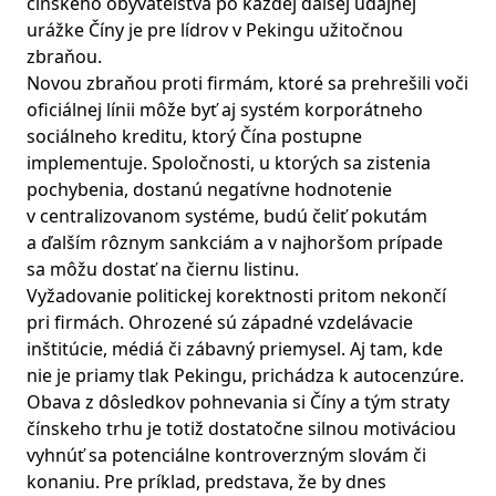
čínskeho obyvateľstva po každej ďalšej údajnej
urážke Číny je pre lídrov v Pekingu užitočnou
zbraňou.
Novou zbraňou proti firmám, ktoré sa prehrešili voči
oficiálnej línii môže byť aj systém korporátneho
sociálneho kreditu, ktorý Čína postupne
implementuje. Spoločnosti, u ktorých sa zistenia
pochybenia, dostanú negatívne hodnotenie
v centralizovanom systéme, budú čeliť pokutám
a ďalším rôznym sankciám a v najhoršom prípade
sa môžu dostať na čiernu listinu.
Vyžadovanie politickej korektnosti pritom nekončí
pri firmách. Ohrozené sú západné vzdelávacie
inštitúcie, médiá či zábavný priemysel. Aj tam, kde
nie je priamy tlak Pekingu, prichádza k autocenzúre.
Obava z dôsledkov pohnevania si Číny a tým straty
čínskeho trhu je totiž dostatočne silnou motiváciou
vyhnúť sa potenciálne kontroverzným slovám či
konaniu. Pre príklad, predstava, že by dnes